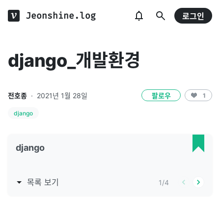
Jeonshine.log
로그인
django_개발환경
전호종
·
2021년 1월 28일
팔로우
1
django
django
목록 보기
1
/
4