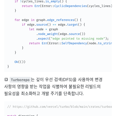
if
!
cycles_lines
.
is_empty
(
)
{
return
Err
(
Error
::
CyclicDependencies
(
cycles_lines
)
)
;
}
for
 edge 
in
 graph
.
edge_references
(
)
{
if
 edge
.
source
(
)
==
 edge
.
target
(
)
{
let
 node 
=
 graph

.
node_weight
(
edge
.
source
(
)
)
.
expect
(
"edge pointed to missing node"
)
;
return
Err
(
Error
::
SelfDependency
(
node
.
to_string
(
}
}
Ok
(
(
)
)
}
🔳
는 깊이 우선 검색(DFS)을 사용하여 변경
Turborepo
사항의 영향을 받는 작업을 식별하여 불필요한 리빌드의
필요성을 최소화하고 개발 주기를 단축합니다.
// https://github.com/vercel/turbo/blob/main/crates/turborep
match
 direction 
{