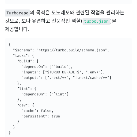
의 목적은 모노레포와 관련된
작업
을 관리하는
Turborepo
것으로, 보다 유연하고 전문적인 역할(
)을
turbo.json
제공합니다.
{

  "$schema": "https://turbo.build/schema.json",

  "tasks": {

    "build": {

      "dependsOn": ["^build"],

      "inputs": ["$TURBO_DEFAULT$", ".env*"],

      "outputs": [".next/**", "!.next/cache/**"]

    },

    "lint": {

      "dependsOn": ["^lint"]

    },

    "dev": {

      "cache": false,

      "persistent": true

    }

  }

}