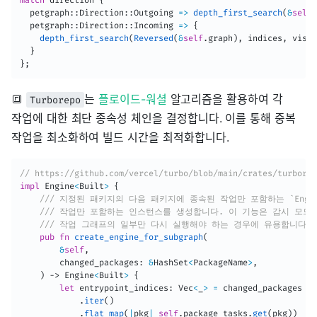
  petgraph
::
Direction
::
Outgoing 
=>
depth_first_search
(
&
self
.
  petgraph
::
Direction
::
Incoming 
=>
{
depth_first_search
(
Reversed
(
&
self
.
graph
)
,
 indices
,
 visit
}
}
;
🔳
는
플로이드-워셜
알고리즘을 활용하여 각
Turborepo
작업에 대한 최단 종속성 체인을 결정합니다. 이를 통해 중복
작업을 최소화하여 빌드 시간을 최적화합니다.
// https://github.com/vercel/turbo/blob/main/crates/turbore
impl
 Engine
<
Built
>
{
/// 지정된 패키지의 다음 패키지에 종속된 작업만 포함하는 `Engi
/// 작업만 포함하는 인스턴스를 생성합니다. 이 기능은 감시 모드
/// 작업 그래프의 일부만 다시 실행해야 하는 경우에 유용합니다.
pub
fn
create_engine_for_subgraph
(
&
self
,
        changed_packages
:
&
HashSet
<
PackageName
>
,
)
->
 Engine
<
Built
>
{
let
 entrypoint_indices
:
 Vec
<
_
>
=
 changed_packages

.
iter
(
)
.
flat_map
(
|
pkg
|
self
.
package_tasks
.
get
(
pkg
)
)