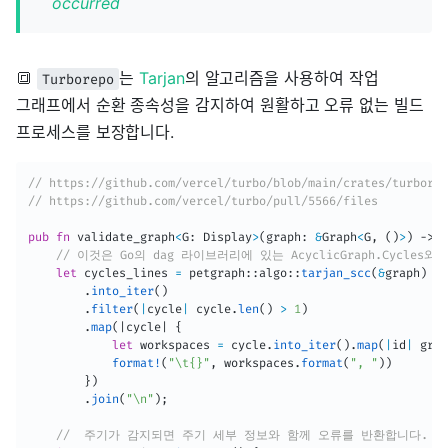
occurred
🔳
는
Tarjan
의 알고리즘을 사용하여 작업
Turborepo
그래프에서 순환 종속성을 감지하여 원활하고 오류 없는 빌드
프로세스를 보장합니다.
// https://github.com/vercel/turbo/blob/main/crates/turbore
// https://github.com/vercel/turbo/pull/5566/files
pub
fn
 validate_graph
<
G
:
 Display
>
(
graph
:
&
Graph
<
G
,
(
)
>
)
->
 R
// 이것은 Go의 dag 라이브러리에 있는 AcyclicGraph.Cycles
let
 cycles_lines 
=
 petgraph
::
algo
::
tarjan_scc
(
&
graph
)
.
into_iter
(
)
.
filter
(
|
cycle
|
 cycle
.
len
(
)
>
1
)
.
map
(
|
cycle
|
{
let
 workspaces 
=
 cycle
.
into_iter
(
)
.
map
(
|
id
|
 grap
format!
(
"\t{}"
,
 workspaces
.
format
(
", "
)
)
}
)
.
join
(
"\n"
)
;
//  주기가 감지되면 주기 세부 정보와 함께 오류를 반환합니다.