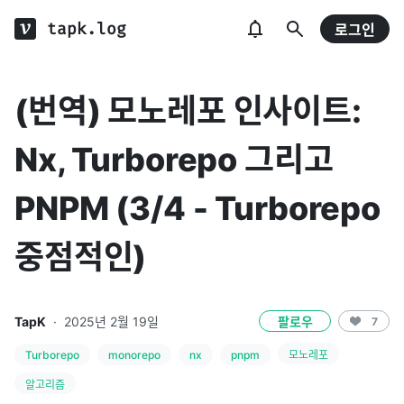
tapk.log
로그인
(번역) 모노레포 인사이트:
Nx, Turborepo 그리고
PNPM (3/4 - Turborepo
중점적인)
TapK
·
2025년 2월 19일
팔로우
7
Turborepo
monorepo
nx
pnpm
모노레포
알고리즘