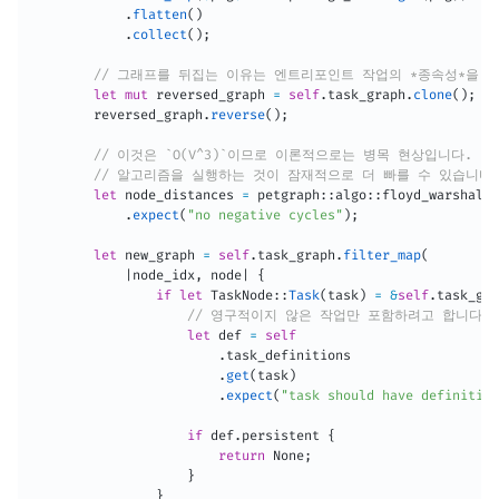
.
flatten
(
)
.
collect
(
)
;
// 그래프를 뒤집는 이유는 엔트리포인트 작업의 *종속성*을 
let
mut
 reversed_graph 
=
self
.
task_graph
.
clone
(
)
;
        reversed_graph
.
reverse
(
)
;
// 이것은 `O(V^3)`이므로 이론적으로는 병목 현상입니다. 각 
// 알고리즘을 실행하는 것이 잠재적으로 더 빠를 수 있습니다
let
 node_distances 
=
 petgraph
::
algo
::
floyd_warshall
:
.
expect
(
"no negative cycles"
)
;
let
 new_graph 
=
self
.
task_graph
.
filter_map
(
|
node_idx
,
 node
|
{
if
let
 TaskNode
::
Task
(
task
)
=
&
self
.
task_gra
// 영구적이지 않은 작업만 포함하려고 합니다.
let
 def 
=
self
.
task_definitions

.
get
(
task
)
.
expect
(
"task should have definition
if
 def
.
persistent 
{
return
 None
;
}
}