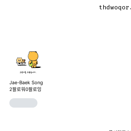
thdwoqor
thdwoqor
Jae-Baek Song
2
팔로워
0
팔로잉