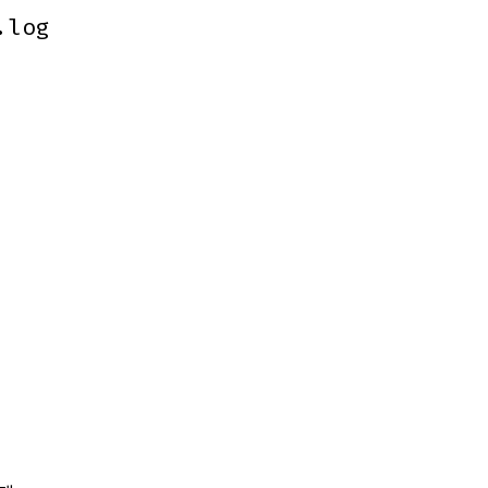
.log
.log