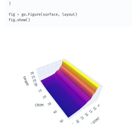
)
fig 
=
 go
.
Figure
(
surface
,
 layout
)
fig
.
show
(
)