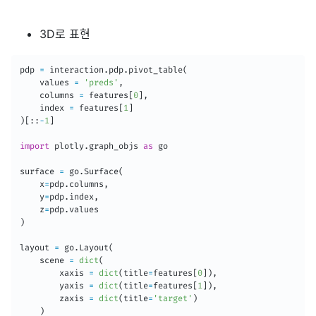
3D로 표현
pdp 
=
 interaction
.
pdp
.
pivot_table
(
    values 
=
'preds'
,
    columns 
=
 features
[
0
]
,
    index 
=
 features
[
1
]
)
[
:
:
-
1
]
import
 plotly
.
graph_objs 
as
 go

surface 
=
 go
.
Surface
(
    x
=
pdp
.
columns
,
    y
=
pdp
.
index
,
    z
=
pdp
.
)
layout 
=
 go
.
Layout
(
    scene 
=
dict
(
        xaxis 
=
dict
(
title
=
features
[
0
]
)
,
        yaxis 
=
dict
(
title
=
features
[
1
]
)
,
        zaxis 
=
dict
(
title
=
'target'
)
)