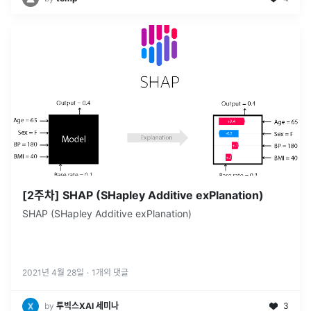
[2주차] SHAP (SHapley Additive exPlanation)
SHAP (SHapley Additive exPlanation)
2021년 4월 28일
·
1
개의 댓글
by
투빅스XAI 세미나
3