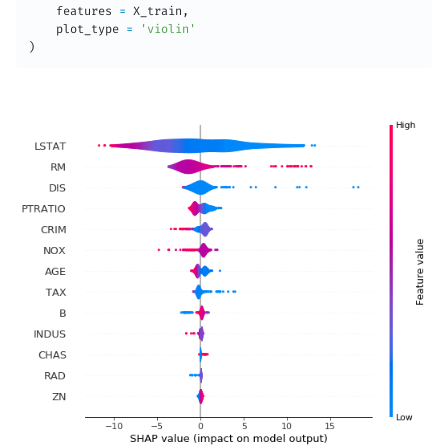
    features 
=
 X_train
,
    plot_type 
=
'violin'
)