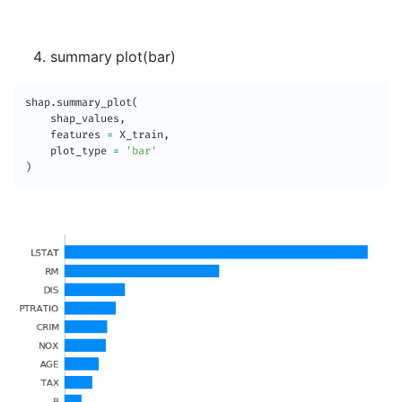
summary plot(bar)
shap
.
summary_plot
(
    shap_values
,
    features 
=
 X_train
,
    plot_type 
=
'bar'
)