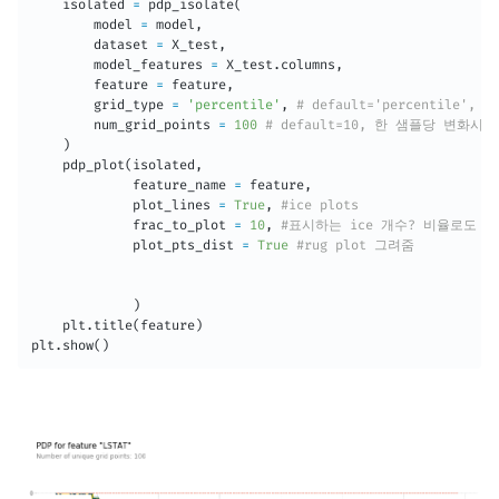
    isolated 
=
 pdp_isolate
(
        model 
=
 model
,
        dataset 
=
 X_test
,
        model_features 
=
 X_test
.
columns
,
        feature 
=
 feature
,
        grid_type 
=
'percentile'
,
# default='percentile', or
        num_grid_points 
=
100
# default=10, 한 샘플당 변화시키
)
    pdp_plot
(
isolated
,
             feature_name 
=
 feature
,
             plot_lines 
=
True
,
#ice plots
             frac_to_plot 
=
10
,
#표시하는 ice 개수? 비율로도 
             plot_pts_dist 
=
True
#rug plot 그려줌
)
    plt
.
title
(
feature
)
plt
.
show
(
)