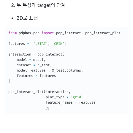
두 특성과 target의 관계
2D로 표현
from
 pdpbox
.
pdp 
import
 pdp_interact
,
 pdp_interact_plot

features 
=
[
'LSTAT'
,
'CRIM'
]
interaction 
=
 pdp_interact
(
    model 
=
 model
,
    dataset 
=
 X_test
,
    model_features 
=
 X_test
.
columns
,
    features 
=
)
pdp_interact_plot
(
interaction
,
                  plot_type 
=
'grid'
,
                  feature_names 
=
 features

)
;