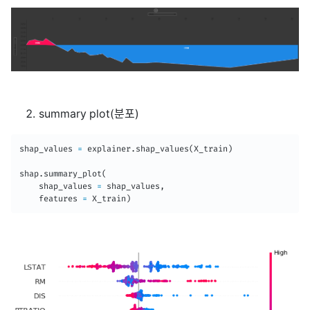
summary plot(분포)
shap_values 
=
 explainer
.
shap_values
(
X_train
)
shap
.
summary_plot
(
    shap_values 
=
 shap_values
,
    features 
=
 X_train
)