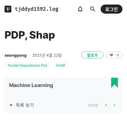
tjddyd1592.log
로그인
PDP, Shap
seongyong
·
2021년 4월 22일
팔로우
0
Partial Dependence Plot
SHAP
Machine Learning
목록 보기
11
/
12