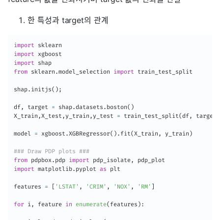
한 특성과 target의 관계
import
import
import
from
 sklearn
.
model_selection 
import
 train_test_split

shap
.
initjs
(
)
;
df
,
 target 
=
 shap
.
datasets
.
boston
(
)
X_train
,
X_test
,
y_train
,
y_test 
=
 train_test_split
(
df
,
 target
,
model 
=
 xgboost
.
XGBRegressor
(
)
.
fit
(
X_train
,
 y_train
)
### Draw PDP plots ###
from
 pdpbox
.
pdp 
import
 pdp_isolate
,
import
 matplotlib
.
pyplot 
as
 plt

features 
=
[
'LSTAT'
,
'CRIM'
,
'NOX'
,
'RM'
]
for
 i
,
 feature 
in
enumerate
(
features
)
: