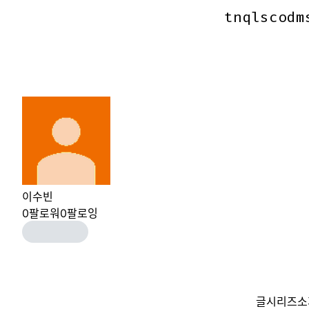
tnqlscodm
tnqlscodm
이수빈
0
팔로워
0
팔로잉
글
시리즈
소