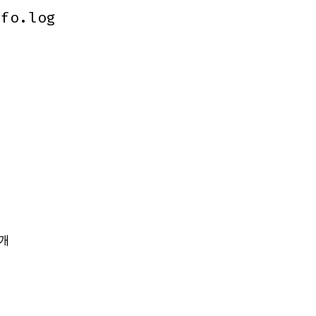
nfo.log
nfo.log
개