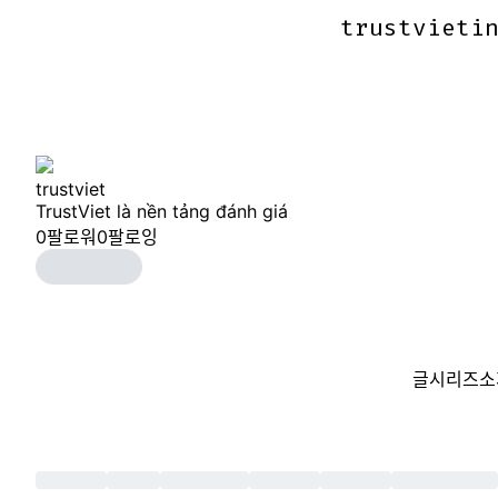
trustvieti
trustvieti
trustviet
TrustViet là nền tảng đánh giá
0
팔로워
0
팔로잉
글
시리즈
소