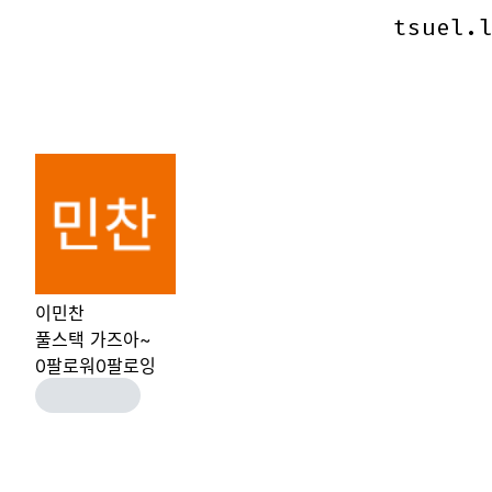
tsuel.
tsuel.
이민찬
풀스택 가즈아~
0
팔로워
0
팔로잉