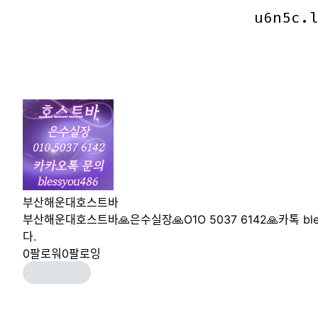
u6n5c.
u6n5c.
부산해운대호스트바
부산해운대호스트바🙏은수실장🙏O1O 5037 6142🙏카톡 b
다.
0
팔로워
0
팔로잉