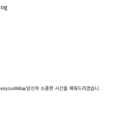
log
log
lessyou486🙏당신의 소중한 시간을 채워드리겠습니