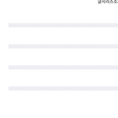
글
시리즈
소