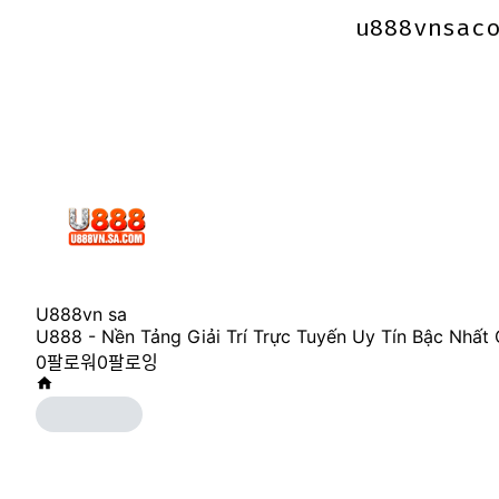
u888vnsac
u888vnsac
U888vn sa
U888 - Nền Tảng Giải Trí Trực Tuyến Uy Tín Bậc Nhất
0
팔로워
0
팔로잉