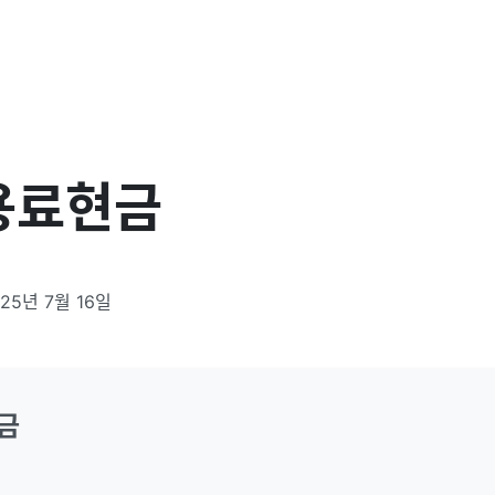
용료현금
025년 7월 16일
금