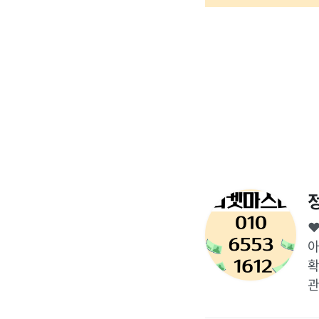
♥
아
확
관