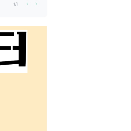
1
/
1