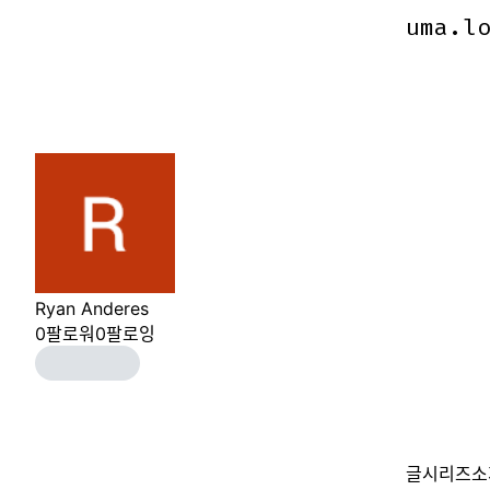
uma.l
uma.l
Ryan Anderes
0
팔로워
0
팔로잉
글
시리즈
소