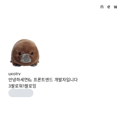
n e 
n e 
uxolrv
안녕하세연🙋 프론트엔드 개발자입니다
3
팔로워
1
팔로잉