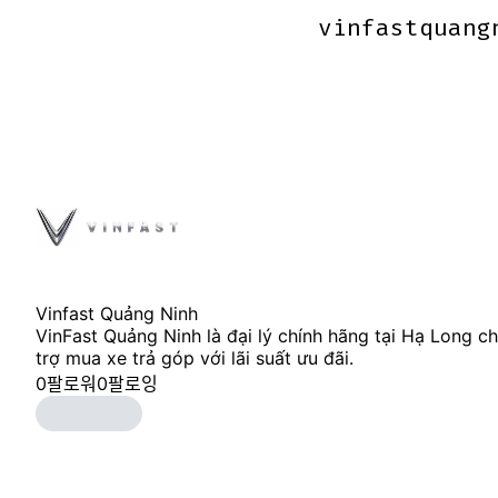
vinfastquang
vinfastquang
Vinfast Quảng Ninh
VinFast Quảng Ninh là đại lý chính hãng tại Hạ Long c
trợ mua xe trả góp với lãi suất ưu đãi.
0
팔로워
0
팔로잉