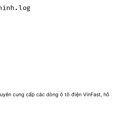
ninh.log
ninh.log
huyên cung cấp các dòng ô tô điện VinFast, hỗ