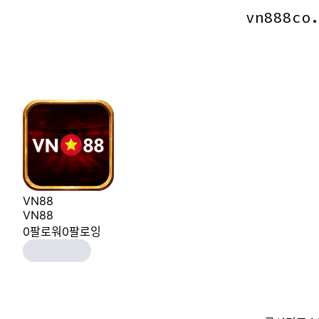
vn888co
vn888co
VN88
VN88
0
팔로워
0
팔로잉