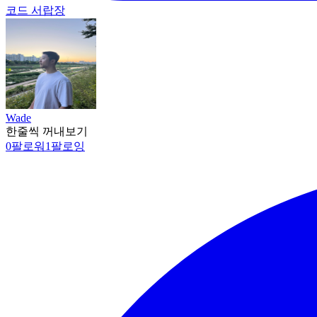
코드 서랍장
Wade
한줄씩 꺼내보기
0
팔로워
1
팔로잉