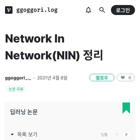
ggoggori.log
로그인
Network In
Network(NIN) 정리
ggoggori_._
·
2021년 4월 8일
팔로우
0
논문 리뷰
딥러닝 논문
목록 보기
1
/
8