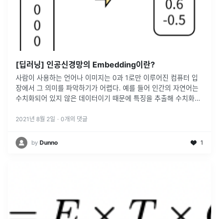
[딥러닝] 인공신경망의 Embedding이란?
사람이 사용하는 언어나 이미지는 0과 1로만 이루어진 컴퓨터 입
장에서 그 의미를 파악하기가 어렵다. 예를 들어 인간의 자연어는
수치화되어 있지 않은 데이터이기 때문에 특징을 추출해 수치화를
해줘야 한다. 이 때 '언어의 벡터화'가 이뤄지고, 이런 일련의 과정
을 Word
...
2021년 8월 2일
·
0
개의 댓글
by
Dunno
1