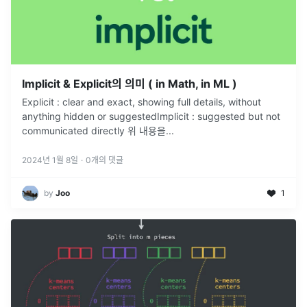
Implicit & Explicit의 의미 ( in Math, in ML )
Explicit : clear and exact, showing full details, without
anything hidden or suggestedImplicit : suggested but not
communicated directly 위 내용을
...
2024년 1월 8일
·
0
개의 댓글
by
Joo
1