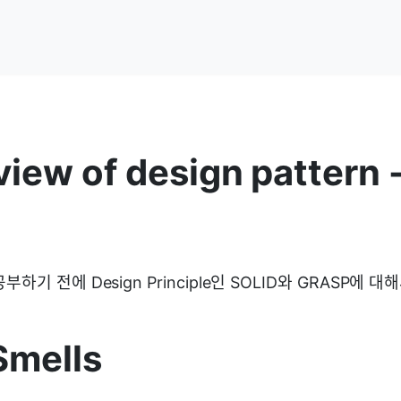
iew of design pattern 
하기 전에 Design Principle인 SOLID와 GRASP에 
Smells