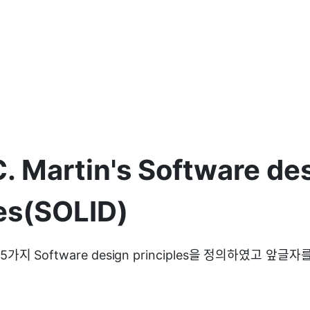
. Martin's Software de
les(SOLID)
n은 5가지 Software design principles을 정의하였고 앞글