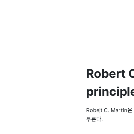
Robert C
princip
Robejt C. Marti
부른다.