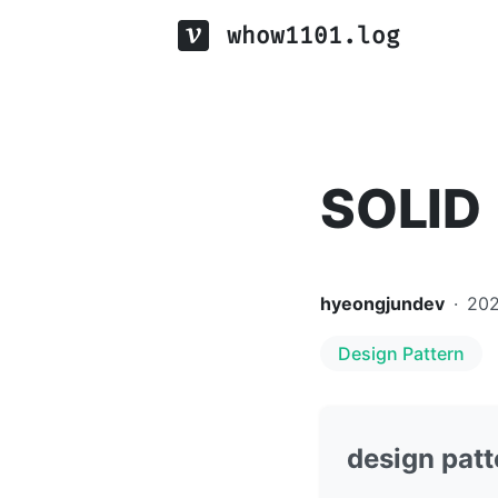
whow1101.log
SOLID
hyeongjundev
·
20
Design Pattern
design patt