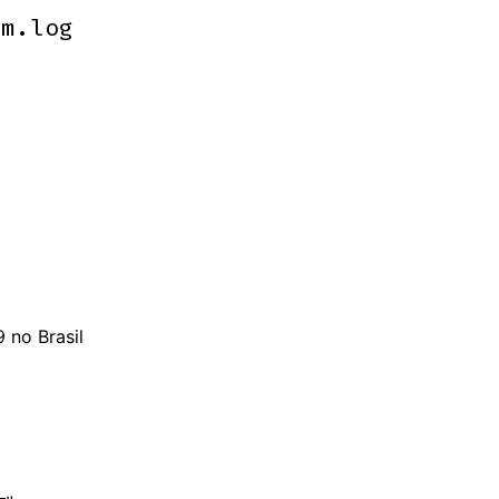
om.log
om.log
 no Brasil