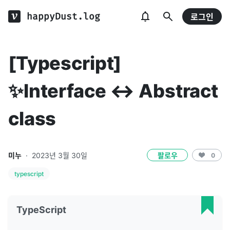
happyDust.log
로그인
[Typescript]
✨Interface ↔ Abstract
class
미누
·
2023년 3월 30일
팔로우
0
typescript
TypeScript