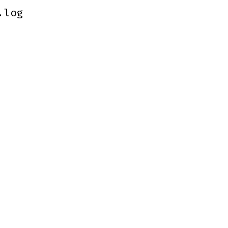
.log
.log