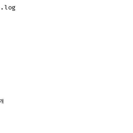
m.log
m.log
개