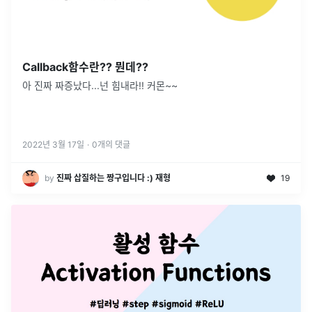
Callback함수란?? 뭔데??
아 진짜 짜증났다...넌 힘내라!! 커몬~~
2022년 3월 17일
·
0
개의 댓글
by
진짜 삽질하는 짱구입니다 :) 재형
19