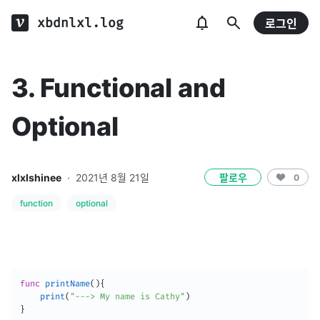
xbdnlxl.log
로그인
3. Functional and
Optional
xlxlshinee
·
2021년 8월 21일
팔로우
0
function
optional
func
printName
(
)
{
print
(
"---> My name is Cathy"
)
}