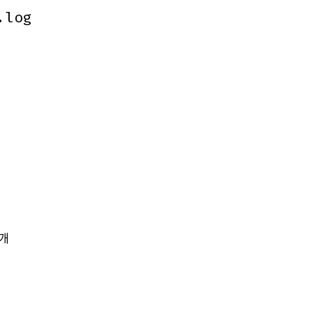
.log
.log
개