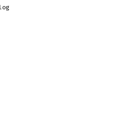
log
log