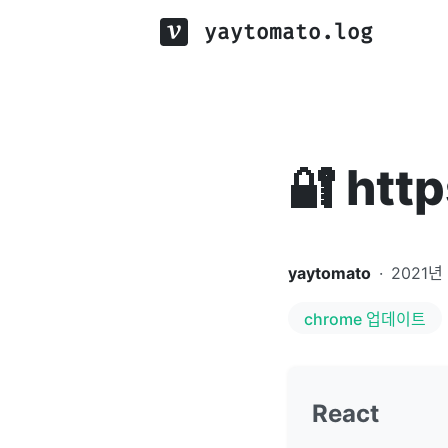
yaytomato.log
🔐 ht
yaytomato
·
2021년
chrome 업데이트
React