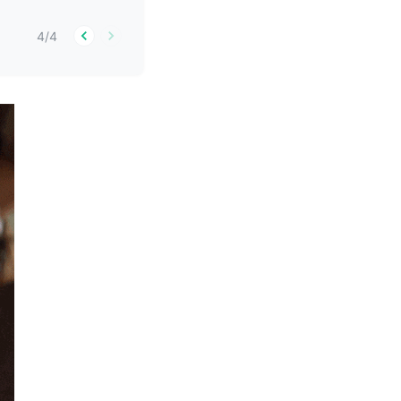
4
/
4