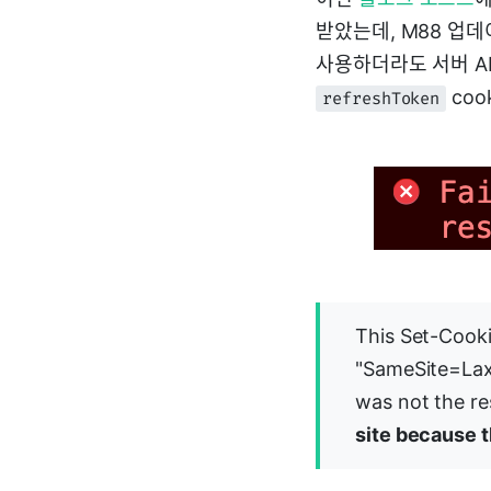
받았는데, M88 업데
사용하더라도 서버 A
coo
refreshToken
This Set-Cooki
"SameSite=Lax
was not the re
site because t