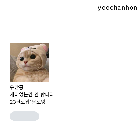
yoochanho
yoochanho
유찬홍
재미없는건 안 합니다
23
팔로워
1
팔로잉