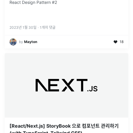
React Design Pattern #2
2023년 1월 30일
·
1
개의 댓글
by
Mayton
18
[React/Next.js] StoryBook 으로 컴포넌트 관리하기
(with TypeScript, Tailwind CSS)