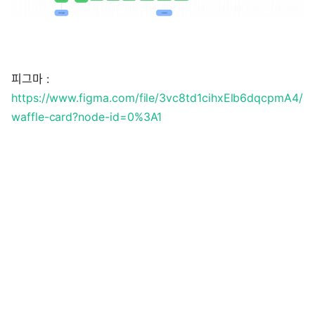
피그마 :
https://www.figma.com/file/3vc8td1cihxElb6dqcpmA4/
waffle-card?node-id=0%3A1