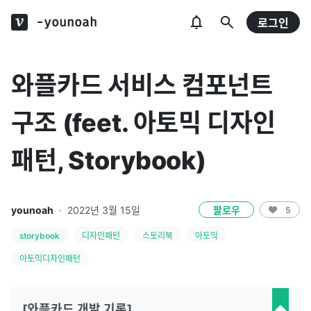
-younoah
로그인
와플카드 서비스 컴포넌트
구조 (feet. 아토믹 디자인
패턴, Storybook)
younoah
·
2022년 3월 15일
팔로우
5
storybook
디자인패턴
스토리북
아토믹
아토믹디자인패턴
[와플카드 개발 기록]