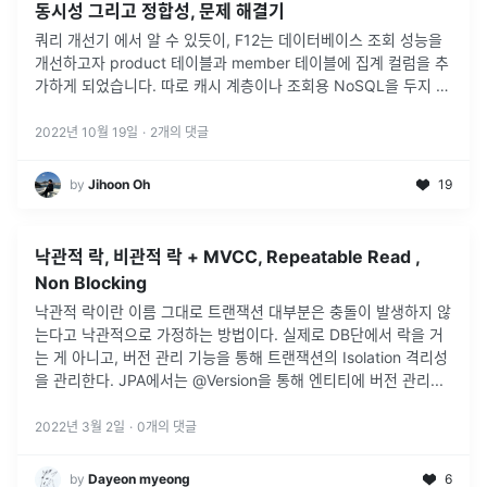
동시성 그리고 정합성, 문제 해결기
쿼리 개선기 에서 알 수 있듯이, F12는 데이터베이스 조회 성능을
개선하고자 product 테이블과 member 테이블에 집계 컬럼을 추
가하게 되었습니다. 따로 캐시 계층이나 조회용 NoSQL을 두지 않
았기 때문에, 통계 정보를 지속적으로 업데이트 하기 위해서 리뷰
를
...
2022년 10월 19일
·
2
개의 댓글
by
Jihoon Oh
19
낙관적 락, 비관적 락 + MVCC, Repeatable Read ,
Non Blocking
낙관적 락이란 이름 그대로 트랜잭션 대부분은 충돌이 발생하지 않
는다고 낙관적으로 가정하는 방법이다. 실제로 DB단에서 락을 거
는 게 아니고, 버전 관리 기능을 통해 트랜잭션의 Isolation 격리성
을 관리한다. JPA에서는 @Version을 통해 엔티티에 버전 관리
...
2022년 3월 2일
·
0
개의 댓글
by
Dayeon myeong
6