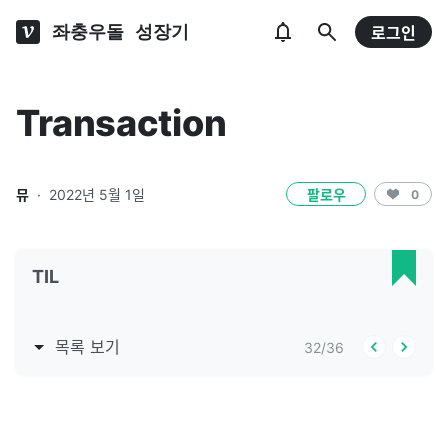
좌충우돌 성장기
로그인
Transaction
뮤
·
2022년 5월 1일
팔로우
0
TIL
목록 보기
32
/
36