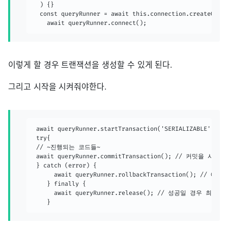
  ) {}

  const queryRunner = await this.connection.createQuery
    await queryRunner.connect();
이렇게 할 경우 트랜잭션을 생성할 수 있게 된다.
그리고 시작을 시켜줘야한다.
 await queryRunner.startTransaction('SERIALIZABLE');

 try{

 // ~진행되는 코드들~

 await queryRunner.commitTransaction(); // 커밋을 
 } catch (error) {

      await queryRunner.rollbackTransaction();
    } finally {

      await queryRunner.release(); // 성공일 경우 최
    }