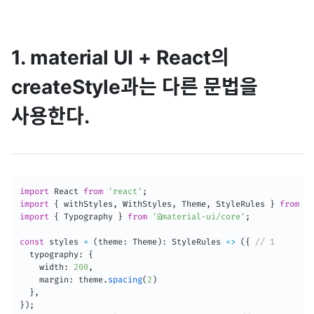
1. material UI + React의
createStyle과는 다른 문법을
사용한다.
import
 React 
from
'react'
;
import
{
 withStyles
,
 WithStyles
,
 Theme
,
 StyleRules 
}
from
'@
import
{
 Typography 
}
from
'@material-ui/core'
;
const
 styles 
=
(
theme
:
 Theme
)
:
StyleRules
=>
(
{
// 1
  typography
:
{
    width
:
200
,
    margin
:
 theme
.
spacing
(
2
)
}
,
}
)
;