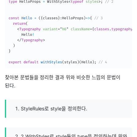
type
 HelloProps 
=
 WithStyles
<
typeof
styles
>
;
// 2
const
Hello
=
(
{
classes
}
:
HelloProps
)
=>
{
// 3
return
(
<
Typography
variant
=
"
h6
"
className
=
{
classes
.
typography
}
>
      Hello
!
</
Typography
>
)
}
export
default
withStyles
(
styles
)
(
Hello
)
;
// 4
찾아본 문법들을 정리한 결과 위와 비슷한 느낌의 문법이
된다.
StyleRules로 style을 정의한다.
2 WithStyles로 style들의 type을 정의하는데 위와