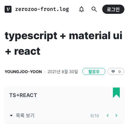
zerozoo-front.log
로그인
typescript + material ui
+ react
YOUNGJOO-YOON
·
2021년 8월 30일
팔로우
0
TS+REACT
목록 보기
6
/
10