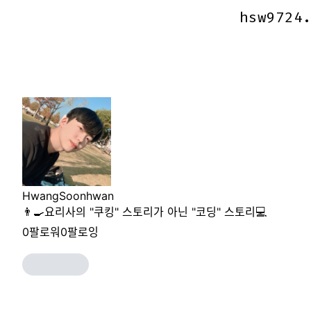
hsw9724
hsw9724
HwangSoonhwan
👨‍🍳요리사의 "쿠킹" 스토리가 아닌 "코딩" 스토리💻
0
팔로워
0
팔로잉