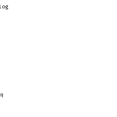
log
log
개