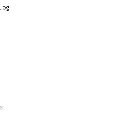
log
log
개