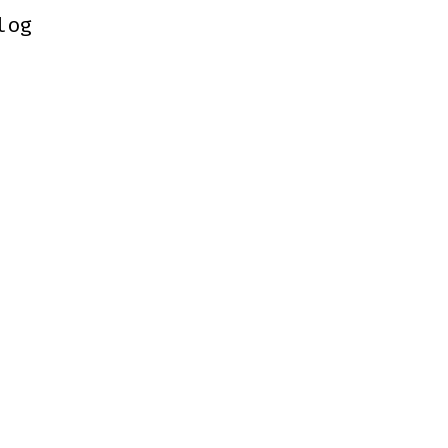
log
log