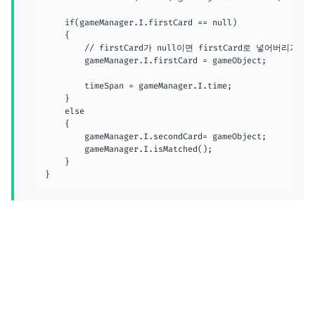
	if(gameManager.I.firstCard == null)

	{

		// firstCard가 null이면 firstCard로 넣어버리기

		gameManager.I.firstCard = gameObject;

		timeSpan = gameManager.I.time;

	}

	else

	{

		gameManager.I.secondCard= gameObject;

		gameManager.I.isMatched();

	}

}