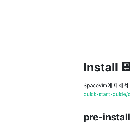
Install 
SpaceVim에 대
quick-start-guide/#
pre-instal