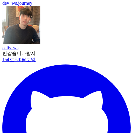
dev_ws.journey
calis_ws
반갑습니다람지
1
팔로워
0
팔로잉