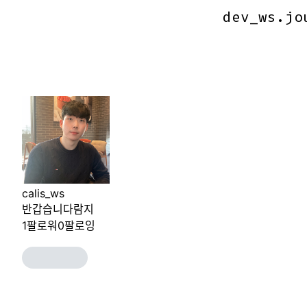
dev_ws.jo
dev_ws.jo
calis_ws
반갑습니다람지
1
팔로워
0
팔로잉