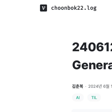
choonbok22.log
240612
Gener
김춘복
·
2024년 6월 
AI
TIL