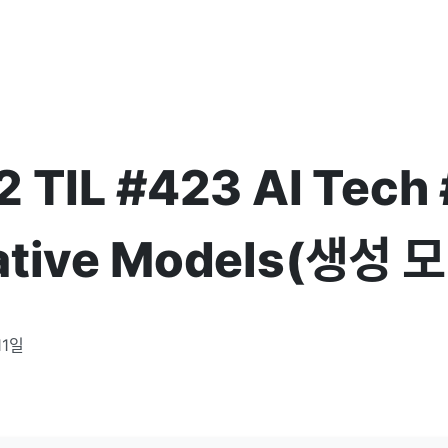
 TIL #423 AI Tech
ative Models(생성 
11일