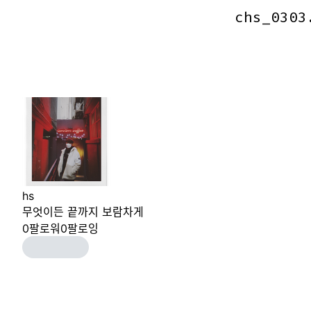
chs_0303
chs_0303
hs
무엇이든 끝까지 보람차게
0
팔로워
0
팔로잉