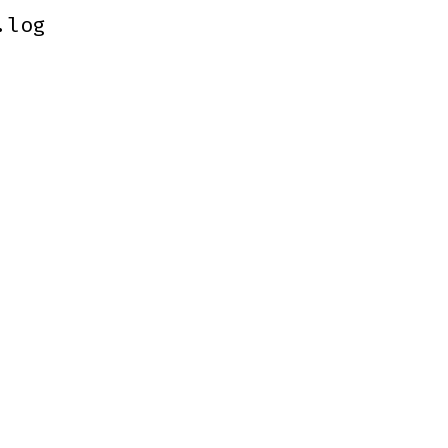
.log
.log