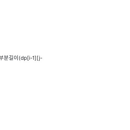
이(dp[i-1][j-