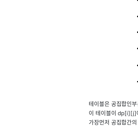
테이블은 공집합인부분
이 테이블이 dp[i][j
가장먼저 공집합간의 