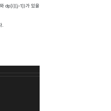
p[i][j-1])가 있을
.