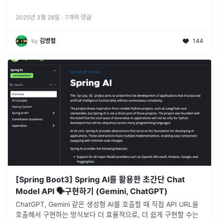
현장에서즉시오퍼를제안했고연봉은물론스톡옵션까지받게되었는
데심지어두번째면접에서는토이프...더보기
2025년 3월 28일
·
7
개의 댓글
by
김병렬
144
[Spring Boot3] Spring AI를 활용한 초간단 Chat
Model API 🗣️구현하기 (Gemini, ChatGPT)
ChatGPT, Gemini 같은 생성형 AI를 호출할 때 직접 API URL을
호출해서 구현하는 방식보다 더 효율적으로, 더 쉽게 구현할 수는