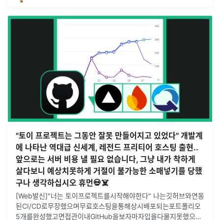
"토이 프로젝트는 그동안 잘못 만들어지고 있었다" 개발계
에 나타난 역대급 신세계, 레전드 프리티어 호스팅 출현..
앞으로는 서버 비용 낼 필요 없습니다, 그냥 내가 착하게
살다보니 예상치못하게 거절이 불가능한 소매넣기를 당했
구나 생각하십시오 휴먼💀☠️
[Web발신]"너는 토이프로젝트를시작해야한다" 나는깃허브와연동
된CI/CD로무장했으며무료호스팅을통해상시배포되는포트폴리오
5개를완성했고면접관이내GitHub을보자마자입을다물지못했으며