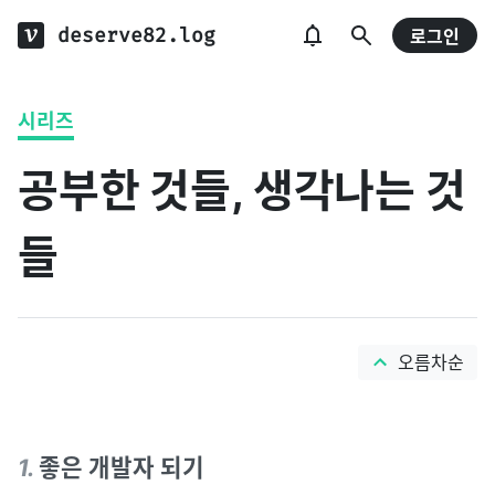
deserve82.log
로그인
시리즈
공부한 것들, 생각나는 것
들
오름차순
1
.
좋은 개발자 되기