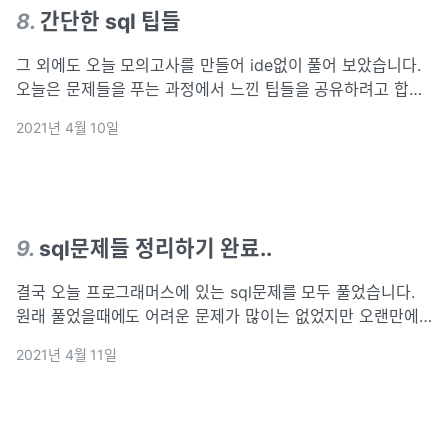
8
.
간단한 sql 팁들
그 외에도 오늘 모의고사를 만들어 ide없이 풀어 보았습니다.
오늘은 문제들을 푸는 과정에서 느낀 팁들을 공유하려고 합니
다. 데이터 베이스 sql 문제들을 풀면서 나오는 팁 distinct :
2021년 4월 10일
sql문 중복 제거 ifnull : (p1, p2) 구조로 칼럼 p1의
9
.
sql문제들 정리하기 완료..
결국 오늘 프로그래머스에 있는 sql문제를 모두 풀었습니다.
원래 풀었을때에도 어려운 문제가 많이는 없었지만 오랜만에
다시 상기시키기 충분했던 것 같습니다..! sql문제도 자신감이
2021년 4월 11일
붙었습니다~!그리고 모의고사도 2회차 풀었습니다. (1시간 반
씩 3문제) 지금처럼만 푼