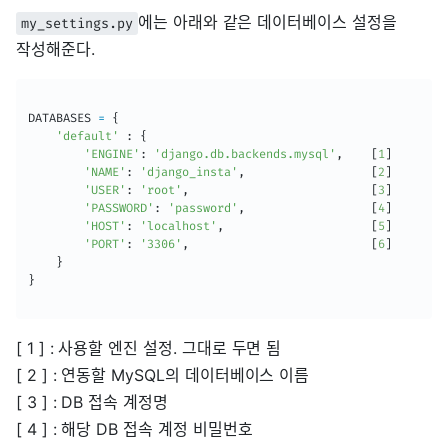
에는 아래와 같은 데이터베이스 설정을
my_settings.py
작성해준다.
DATABASES 
=
{
'default'
:
{
'ENGINE'
:
'django.db.backends.mysql'
,
[
1
]
'NAME'
:
'django_insta'
,
[
2
]
'USER'
:
'root'
,
[
3
]
'PASSWORD'
:
'password'
,
[
4
]
'HOST'
:
'localhost'
,
[
5
]
'PORT'
:
'3306'
,
[
6
]
}
}
[ 1 ] : 사용할 엔진 설정. 그대로 두면 됨
[ 2 ] : 연동할 MySQL의 데이터베이스 이름
[ 3 ] : DB 접속 계정명
[ 4 ] : 해당 DB 접속 계정 비밀번호