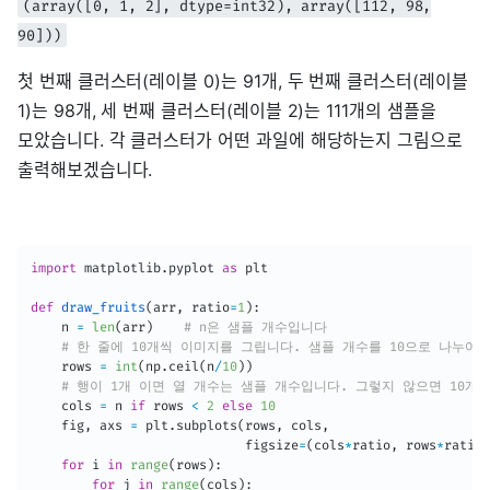
(array([0, 1, 2], dtype=int32), array([112, 98,
90]))
첫 번째 클러스터(레이블 0)는 91개, 두 번째 클러스터(레이블
1)는 98개, 세 번째 클러스터(레이블 2)는 111개의 샘플을
모았습니다. 각 클러스터가 어떤 과일에 해당하는지 그림으로
출력해보겠습니다.
import
 matplotlib
.
pyplot 
as
 plt

def
draw_fruits
(
arr
,
 ratio
=
1
)
:
    n 
=
len
(
arr
)
# n은 샘플 개수입니다
# 한 줄에 10개씩 이미지를 그립니다. 샘플 개수를 10으로 나누어
    rows 
=
int
(
np
.
ceil
(
n
/
10
)
)
# 행이 1개 이면 열 개수는 샘플 개수입니다. 그렇지 않으면 10개
    cols 
=
 n 
if
 rows 
<
2
else
10
    fig
,
 axs 
=
 plt
.
subplots
(
rows
,
 cols
,
                            figsize
=
(
cols
*
ratio
,
 rows
*
ratio
)
for
 i 
in
range
(
rows
)
:
for
 j 
in
range
(
cols
)
: