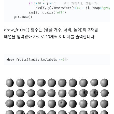
if
 i
*
10
+
 j 
<
 n
:
# n 개까지만 그립니다.
                axs
[
i
,
 j
]
.
imshow
(
arr
[
i
*
10
+
 j
]
,
 cmap
=
'gray_r
            axs
[
i
,
 j
]
.
axis
(
'off'
)
    plt
.
show
(
)
draw_fruits( ) 함수는 (샘플 개수, 너비, 높이)의 3차원
배열을 입력받아 가로로 10개씩 이미지를 출력합니다.
draw_fruits
(
fruits
[
km
.
labels_
==
0
]
)