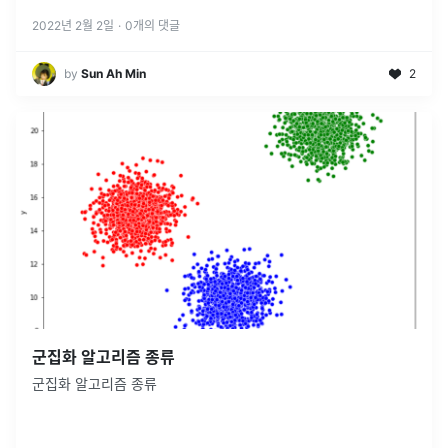
&lt;span style='background-color: 비지도학
...
2022년 2월 2일
·
0
개의 댓글
by
Sun Ah Min
2
군집화 알고리즘 종류
군집화 알고리즘 종류