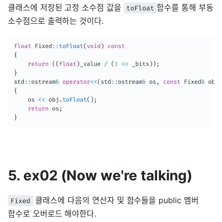
클래스에 저장된 고정 소수점 값을
함수를 통해 부동
toFloat
소수점으로 출력하는 것이다.
float
 Fixed
::
toFloat
(
void
)
const
{
return
(
(
float
)
_value 
/
(
1
<<
 _bits
)
)
;
}
std
::
ostream
&
operator
<<
(
std
::
ostream
&
 os
,
const
 Fixed
&
 obj
)
{
	os 
<<
 obj
.
toFloat
(
)
;
return
 os
;
}
5. ex02 (Now we're talking)
클래스에 다음의 연산자 및 함수들을 public 멤버
Fixed
함수로 오버로드 해야한다.