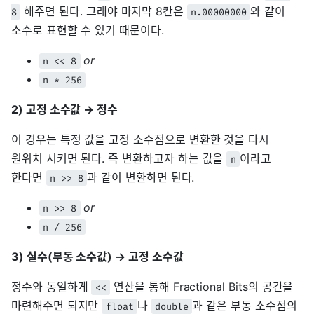
해주면 된다. 그래야 마지막 8칸은
와 같이
8
n.00000000
소수로 표현할 수 있기 때문이다.
or
n << 8
n * 256
2) 고정 소수값 → 정수
이 경우는 특정 값을 고정 소수점으로 변환한 것을 다시
원위치 시키면 된다. 즉 변환하고자 하는 값을
이라고
n
한다면
과 같이 변환하면 된다.
n >> 8
or
n >> 8
n / 256
3) 실수(부동 소수값) → 고정 소수값
정수와 동일하게
연산을 통해 Fractional Bits의 공간을
<<
마련해주면 되지만
나
과 같은 부동 소수점의
float
double