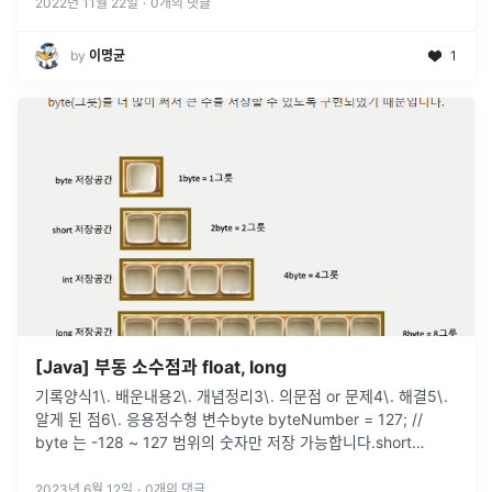
2022년 11월 22일
·
0
개의 댓글
by
이명균
1
[Java] 부동 소수점과 float, long
기록양식1\. 배운내용2\. 개념정리3\. 의문점 or 문제4\. 해결5\.
알게 된 점6\. 응용정수형 변수byte byteNumber = 127; //
byte 는 -128 ~ 127 범위의 숫자만 저장 가능합니다.short
shortNumber = 32767; /
...
2023년 6월 12일
·
0
개의 댓글