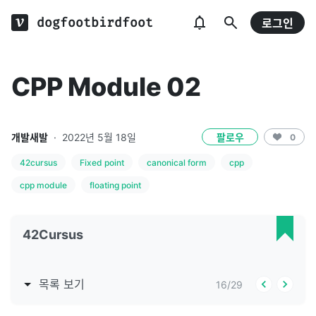
dogfootbirdfoot
로그인
CPP Module 02
개발새발
·
2022년 5월 18일
팔로우
0
42cursus
Fixed point
canonical form
cpp
cpp module
floating point
42Cursus
목록 보기
16
/
29