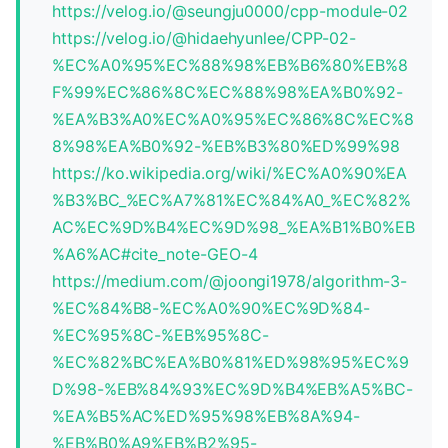
https://velog.io/@seungju0000/cpp-module-02
https://velog.io/@hidaehyunlee/CPP-02-
%EC%A0%95%EC%88%98%EB%B6%80%EB%8
F%99%EC%86%8C%EC%88%98%EA%B0%92-
%EA%B3%A0%EC%A0%95%EC%86%8C%EC%8
8%98%EA%B0%92-%EB%B3%80%ED%99%98
https://ko.wikipedia.org/wiki/%EC%A0%90%EA
%B3%BC_%EC%A7%81%EC%84%A0_%EC%82%
AC%EC%9D%B4%EC%9D%98_%EA%B1%B0%EB
%A6%AC#cite_note-GEO-4
https://medium.com/@joongi1978/algorithm-3-
%EC%84%B8-%EC%A0%90%EC%9D%84-
%EC%95%8C-%EB%95%8C-
%EC%82%BC%EA%B0%81%ED%98%95%EC%9
D%98-%EB%84%93%EC%9D%B4%EB%A5%BC-
%EA%B5%AC%ED%95%98%EB%8A%94-
%EB%B0%A9%EB%B2%95-