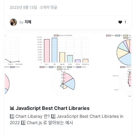
2023년 9월 13일
·
0
개의 댓글
by
지혜
1
📊 JavaScript Best Chart Libraries
1️⃣ Chart Libaray 란? 2️⃣ JavaScript Best Chart Libraries in
2022 3️⃣ Chart.js 로 알아보는 예시