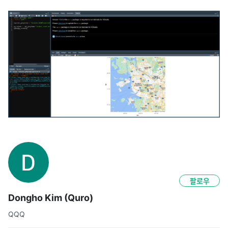
팔로우
Dongho Kim (Quro)
QQQ