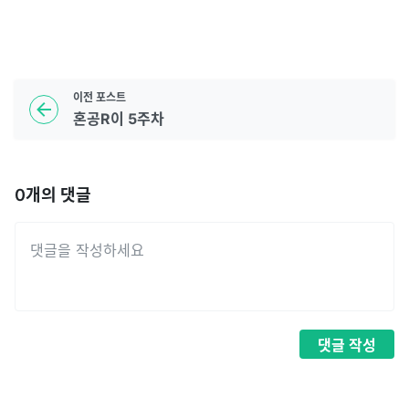
이전
포스트
혼공R이 5주차
0
개의 댓글
댓글
작성