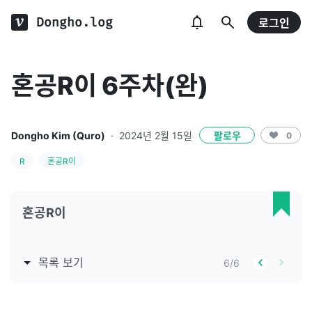
Dongho.log
로그인
혼공R이 6주차(완)
Dongho Kim (Quro)
·
2024년 2월 15일
팔로우
0
R
혼공R이
혼공R이
목록 보기
6
/
6