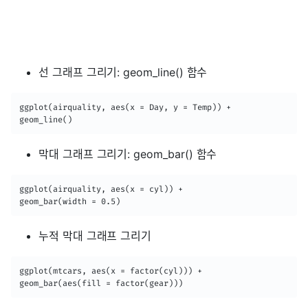
선 그래프 그리기: geom_line() 함수
ggplot(airquality, aes(x = Day, y = Temp)) +

geom_line()
막대 그래프 그리기: geom_bar() 함수
ggplot(airquality, aes(x = cyl)) +

geom_bar(width = 0.5)
누적 막대 그래프 그리기
ggplot(mtcars, aes(x = factor(cyl))) + 

geom_bar(aes(fill = factor(gear))) 