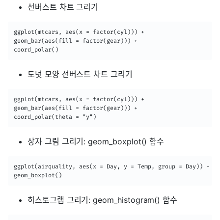
선버스트 차트 그리기
ggplot(mtcars, aes(x = factor(cyl))) +   

geom_bar(aes(fill = factor(gear))) + 

coord_polar()
도넛 모양 선버스트 차트 그리기
ggplot(mtcars, aes(x = factor(cyl))) + 

geom_bar(aes(fill = factor(gear))) + 

coord_polar(theta = "y")
상자 그림 그리기: geom_boxplot() 함수
ggplot(airquality, aes(x = Day, y = Temp, group = Day)) + 

geom_boxplot()
히스토그램 그리기: geom_histogram() 함수