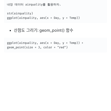
내장 데이터 airquality를 활용하자.

str(airquality)

ggplot(airquality, aes(x = Day, y = Temp))
산점도 그리기: geom_point() 함수
ggplot(airquality, aes(x = Day, y = Temp)) +

geom_point(size = 3, color = "red")