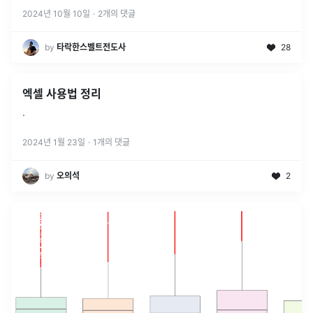
2024년 10월 10일
·
2
개의 댓글
by
타락한스벨트전도사
28
엑셀 사용법 정리
.
2024년 1월 23일
·
1
개의 댓글
by
오의석
2