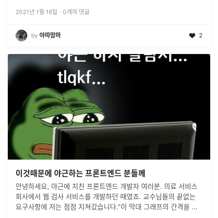
를 계속 업데이트하면서 예측 성능을 향상시킨다. 이에 결정트리가
약한 학습기
...
2021년 1월 16일
·
0
개의 댓글
by
아따맘마
2
이것때문에 야근하는 프론트엔드 분들께
안녕하세요, 야근에 지친 프론트엔드 개발자 여러분. 의료 서비스
회사에서 웹 검사 서비스를 개발하던 때였죠. 교수님들의 끝없는
요구사항에 저는 점점 지쳐갔습니다."이 막대 그래프의 간격을 좀
더 좁게 할 수 없나요?...