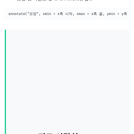
annotate("모양", xmin = x축 시작, xmax = x축 끝, ymin = y축 시