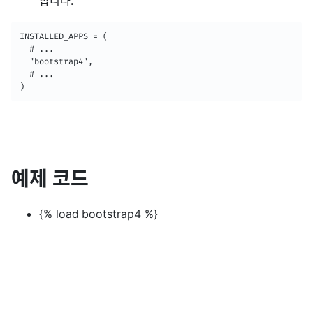
합니다.
INSTALLED_APPS = (

  # ...

  "bootstrap4",

  # ...

)
예제 코드
{% load bootstrap4 %}