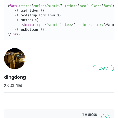
<
form
action
=
"
/url/to/submit/
"
method
=
"
post
"
class
=
"
form
"
>
    {% csrf_token %}

    {% bootstrap_form form %}

    {% buttons %}

<
button
type
=
"
submit
"
class
=
"
btn btn-primary
"
>
Submit
</
form
>
팔로우
dingdong
자동화 개발
다음
포스트