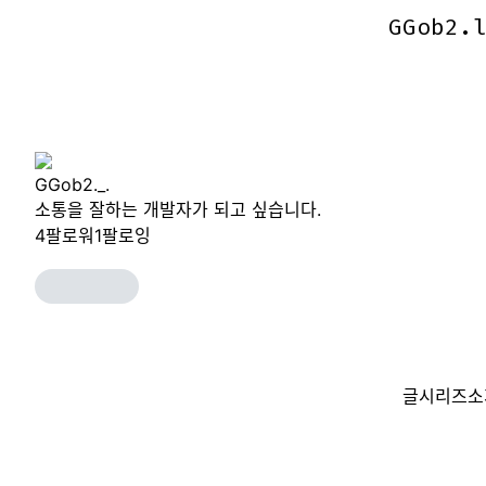
GGob2.
GGob2.
GGob2._.
소통을 잘하는 개발자가 되고 싶습니다.
4
팔로워
1
팔로잉
글
시리즈
소