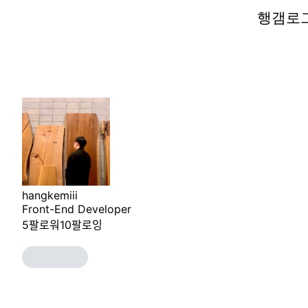
행갬로
행갬로
hangkemiii
Front-End Developer
5
팔로워
10
팔로잉